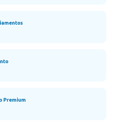
viamentos
nto
ão Premium