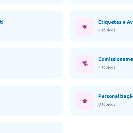
ti
Etiquetas e A
4 tópicos
Comissioname
4 tópicos
Personalizaç
8 tópicos