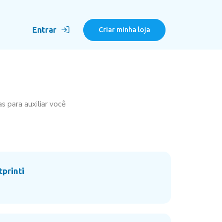
Entrar
Criar minha loja
 para auxiliar você
printi