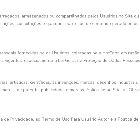
rregados, armazenados ou compartilhados pelos Usuários no Site ou em
escrições, compilações e qualquer outro tipo de conteúdo gerado pelos 
essoais fornecidas pelos Usuários, coletadas pela HotPrinti em razão 
is vigentes, especialmente a Lei Geral de Proteção de Dados Pessoais 
ias, artísticas, científicas, às invenções, marcas, desenhos industriai
ais, morais, de patente, publicidade, e marcas. Aplica-se ao Site, às O
ca de Privacidade, ao Termo de Uso Para Usuário Autor e à Política 