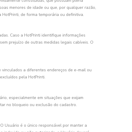
 devidamente constituídas, que possuam plena
essoas menores de idade ou que, por qualquer razão,
otPrinti, de forma temporária ou definitiva.
das. Caso a HotPrinti identifique informações
 sem prejuízo de outras medidas legais cabíveis. O
e vinculados a diferentes endereços de e-mail ou
xcluídos pela HotPrinti.
uário, especialmente em situações que exijam
tar no bloqueio ou exclusão do cadastro.
 O Usuário é o único responsável por manter a