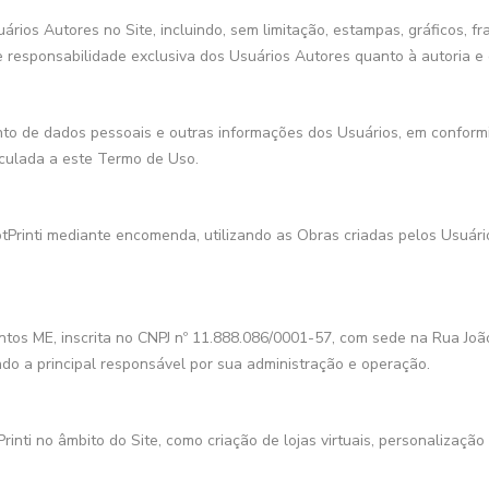
ários Autores no Site, incluindo, sem limitação, estampas, gráficos, f
 responsabilidade exclusiva dos Usuários Autores quanto à autoria e o
to de dados pessoais e outras informações dos Usuários, em conformi
nculada a este Termo de Uso.
tPrinti mediante encomenda, utilizando as Obras criadas pelos Usuári
antos ME, inscrita no CNPJ nº 11.888.086/0001-57, com sede na Rua Joã
endo a principal responsável por sua administração e operação.
inti no âmbito do Site, como criação de lojas virtuais, personalização 