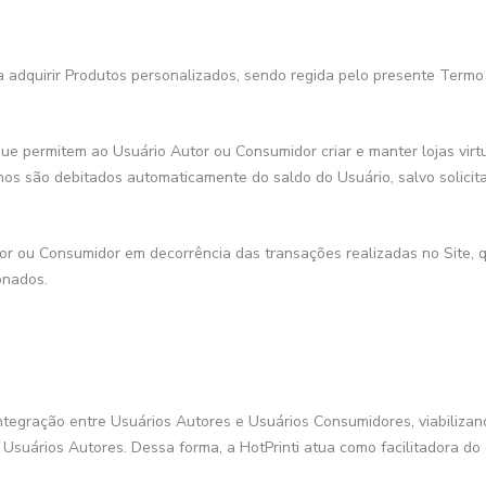
ra adquirir Produtos personalizados, sendo regida pelo presente Termo
ue permitem ao Usuário Autor ou Consumidor criar e manter lojas virtu
anos são debitados automaticamente do saldo do Usuário, salvo solici
r ou Consumidor em decorrência das transações realizadas no Site, 
onados.
integração entre Usuários Autores e Usuários Consumidores, viabiliza
Usuários Autores. Dessa forma, a HotPrinti atua como facilitadora do