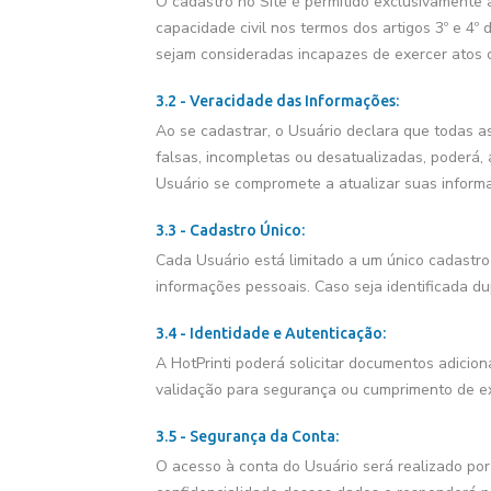
O cadastro no Site é permitido exclusivamente 
capacidade civil nos termos dos artigos 3º e 4º
sejam consideradas incapazes de exercer atos ci
3.2 - Veracidade das Informações:
Ao se cadastrar, o Usuário declara que todas as
falsas, incompletas ou desatualizadas, poderá, 
Usuário se compromete a atualizar suas inform
3.3 - Cadastro Único:
Cada Usuário está limitado a um único cadastro 
informações pessoais. Caso seja identificada du
3.4 - Identidade e Autenticação:
A HotPrinti poderá solicitar documentos adicio
validação para segurança ou cumprimento de exi
3.5 - Segurança da Conta:
O acesso à conta do Usuário será realizado por