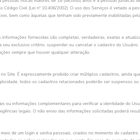
a pessoas físicas maiores de 18 (dezoito) anos e a pessoas jurídicas
 do Código Civil (Lei nº 10.406/2002). O uso dos Serviços é vetado a p
vis, bem como àquelas que tenham sido previamente inabilitadas pela H
 informações fornecidas são completas, verdadeiras, exatas e atualiza
a seu exclusivo critério, suspender ou cancelar o cadastro do Usuário,
ações sempre que houver qualquer alteração.
no Site. É expressamente proibido criar múltiplos cadastros, ainda qu
plicidade, todos os cadastros relacionados poderão ser suspensos ou e
nais ou informações complementares para verificar a identidade do Us
gências legais. O não envio das informações solicitadas poderá resul
 meio de um login e senha pessoais, criados no momento do cadastro.